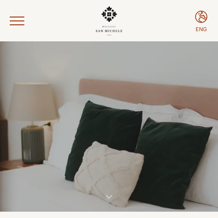
ENG
ENG
ITA