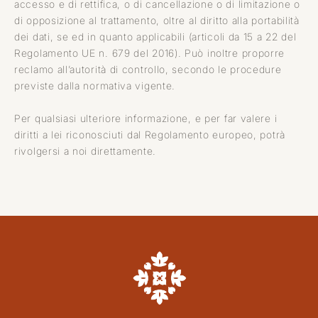
accesso e di rettifica, o di cancellazione o di limitazione o
di opposizione al trattamento, oltre al diritto alla portabilità
dei dati, se ed in quanto applicabili (articoli da 15 a 22 del
Regolamento UE n. 679 del 2016). Può inoltre proporre
reclamo all’autorità di controllo, secondo le procedure
previste dalla normativa vigente.
Per qualsiasi ulteriore informazione, e per far valere i
diritti a lei riconosciuti dal Regolamento europeo, potrà
rivolgersi a noi
direttamente
.