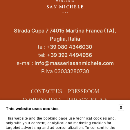
Strada Cupa 7 74015 Martina Franca (TA),
Puglia, Italia
tel:
+39 080 4346030
tel:
+39 392 4494956
e-mail:
info@masseriasanmichele.com
P.Iva 03033280730
CONTACT US
PRESSROOM
COMPANY DATA
PRIVACY POLICY
COOKIE POLICY
ACCESSIBILITY
X
This website uses cookies
This website and the booking page use technical cookies and,
only with your consent, analytical and marketing cookies for
targeted advertising and ad personalization. To consent to the